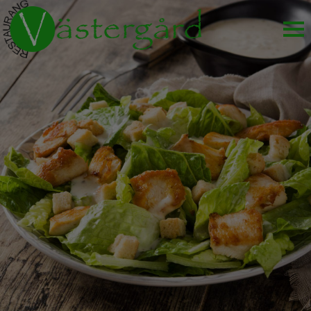
HEM
CATERINGMENY
HOTELLET
GLIMMA GLASUTSTÄLLNING
KONTAKTA OSS