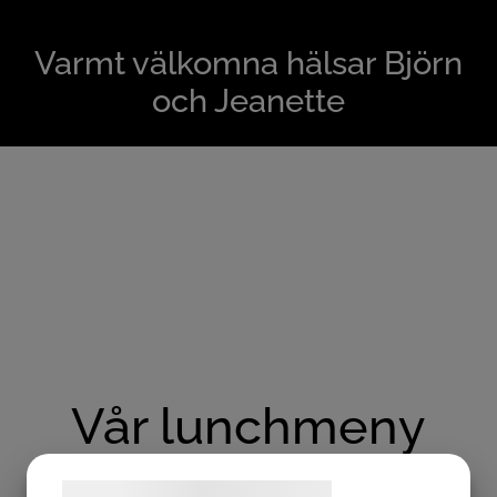
Varmt välkomna hälsar Björn
och Jeanette
Vår lunchmeny
Förboka gärna bord då vi har begränsat antal