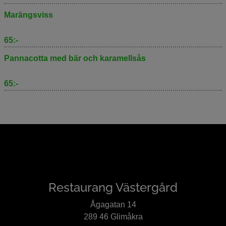
Marängsviss
65:-
Pannacotta med bär och karamellsås
65:-
Restaurang Västergård
Ågagatan 14
289 46 Glimåkra