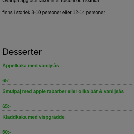
Ovanpå ägg och räkor eller rostbiff och skinka
finns i storlek 8-10 personer eller 12-14 personer
Desserter
Äppelkaka med vaniljsås
65:-
Smulpaj med äpple rabarber eller olika bär & vaniljsås
65:-
Kladdkaka med vispgrädde
60:-