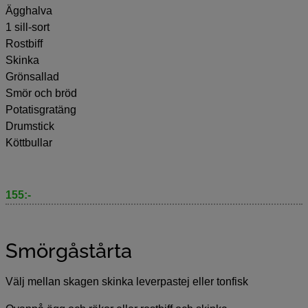
Ägghalva
1 sill-sort
Rostbiff
Skinka
Grönsallad
Smör och bröd
Potatisgratäng
Drumstick
Köttbullar
155:-
Smörgåstårta
Välj mellan skagen skinka leverpastej eller tonfisk