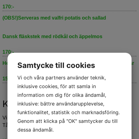
170:-
(OBS!)Serveras med valfri potatis och sallad
Dansk fläskstek med rödkål och äppelmos
170:-
Helstekt fläskytterfilé med karmelliseradlök och cheddar
Samtycke till cookies
Vi och våra partners använder teknik,
150:-
inklusive cookies, för att samla in
information om dig för olika ändamål,
Kalla rätter
inklusive: bättre användarupplevelse,
funktionalitet, statistik och marknadsföring.
Vi fixar även dina:
Genom att klicka på "OK" samtycker du till
Tårtor, Smörgåsar, Landgångar, Smörgåstårtor
dessa ändamål.