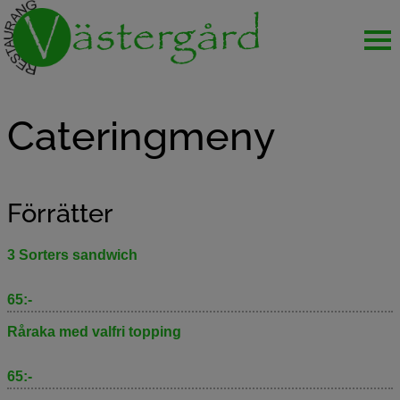
HEM
Cateringmeny
CATERINGMENY
HOTELLET
Förrätter
GLIMMA GLASUTSTÄLLNING
3 Sorters sandwich
KONTAKTA OSS
65:-
Råraka med valfri topping
65:-